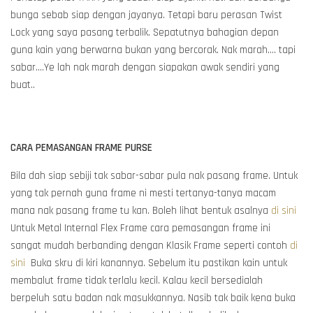
bunga sebab siap dengan jayanya. Tetapi baru perasan Twist
Lock yang saya pasang terbalik. Sepatutnya bahagian depan
guna kain yang berwarna bukan yang bercorak. Nak marah.... tapi
sabar....Ye lah nak marah dengan siapakan awak sendiri yang
buat..
CARA PEMASANGAN FRAME PURSE
Bila dah siap sebiji tak sabar-sabar pula nak pasang frame. Untuk
yang tak pernah guna frame ni mesti tertanya-tanya macam
mana nak pasang frame tu kan. Boleh lihat bentuk asalnya
di sini
Untuk Metal Internal Flex Frame cara pemasangan frame ini
sangat mudah berbanding dengan Klasik Frame seperti contoh
di
sini
Buka skru di kiri kanannya. Sebelum itu pastikan kain untuk
membalut frame tidak terlalu kecil. Kalau kecil bersedialah
berpeluh satu badan nak masukkannya. Nasib tak baik kena buka