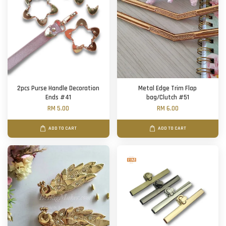
2pcs Purse Handle Decoration
Metal Edge Trim Flap
Ends #41
bag/Clutch #51
RM 5.00
RM 6.00
ADD TO CART
ADD TO CART