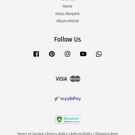
Home
Kelas Menjahit
Album/Aktiviti
Follow Us
Facebook
Pinterest
Instagram
YouTube
Whatsapp
Visa
Master
Terms of Service
|
Privacy Policy
|
Refund Policy
|
Shipping Rate