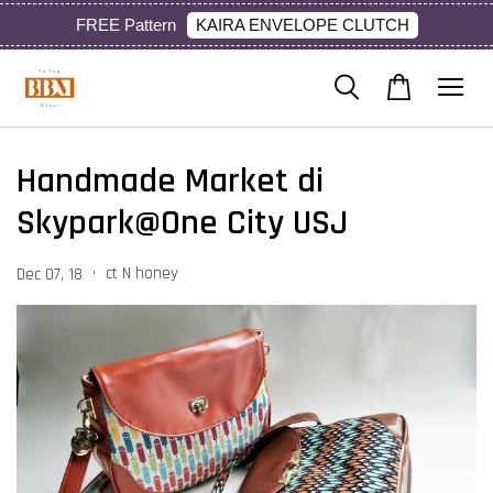
KAIRA ENVELOPE CLUTCH
FREE Pattern
Handmade Market di
Skypark@One City USJ
•
ct N honey
Dec 07, 18