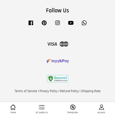
Follow Us
Facebook
Pinterest
Instagram
YouTube
Whatsapp
Visa
Master
Terms of Service
|
Privacy Policy
|
Refund Policy
|
Shipping Rate
Home
All products
Promotions
Account