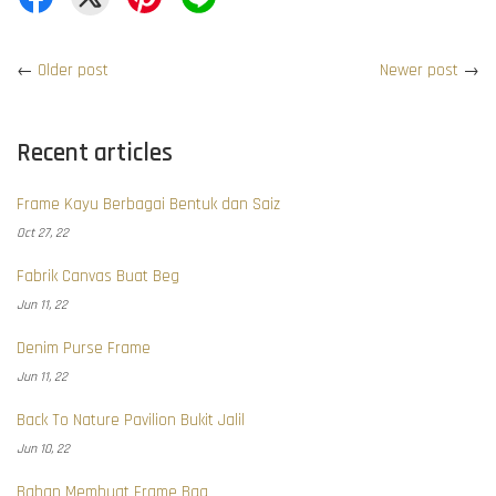
←
Older post
Newer post
→
Recent articles
Frame Kayu Berbagai Bentuk dan Saiz
Oct 27, 22
Fabrik Canvas Buat Beg
Jun 11, 22
Denim Purse Frame
Jun 11, 22
Back To Nature Pavilion Bukit Jalil
Jun 10, 22
Bahan Membuat Frame Bag