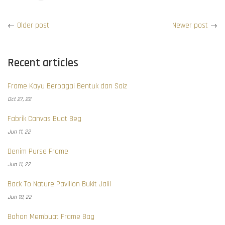
←
Older post
Newer post
→
Recent articles
Frame Kayu Berbagai Bentuk dan Saiz
Oct 27, 22
Fabrik Canvas Buat Beg
Jun 11, 22
Denim Purse Frame
Jun 11, 22
Back To Nature Pavilion Bukit Jalil
Jun 10, 22
Bahan Membuat Frame Bag