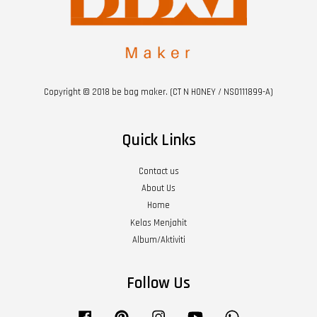
Copyright © 2018 be bag maker. (CT N HONEY / NS0111899-A)
Quick Links
Contact us
About Us
Home
Kelas Menjahit
Album/Aktiviti
Follow Us
Facebook
Pinterest
Instagram
YouTube
Whatsapp