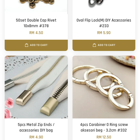
50set Double Cap Rivet
Oval Flip Lock(M) DIY Accessories
10x8mm #378
#233
RM 4.50
RM 5.90
ADD TO CART
ADD TO CART
5pcs Metal Zip Ends /
4pcs Carabiner O Ring screw
accessories DIY bag
aksesori beg - 3.2cm #332
RM 4.90
RM 12.50