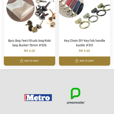
8pcs Bag feet/Studs bag/Kaki
Key Chain DIY Key Fob handle
beg-Bucket 15mm #326
buckle #313
RM 4.00
RM 4.50
ADD TO CART
ADD TO CART