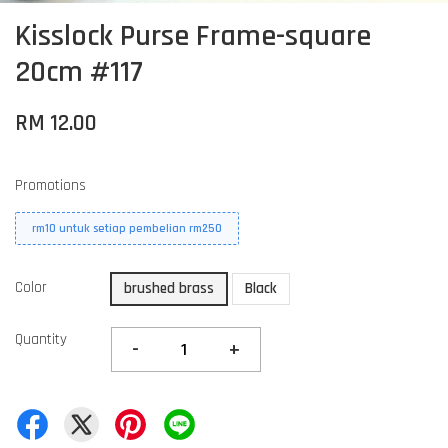
Kisslock Purse Frame-square
20cm #117
RM 12.00
Promotions
rm10 untuk setiap pembelian rm250
Color
brushed brass
Black
Quantity
-
+