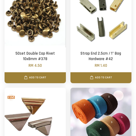
50set Double Cap Rivet
Strap End 2.5cm / 1" Bag
10x8mm #378
Hardware #42
RM 4.50
RM 1.40
ADD TO CART
ADD TO CART