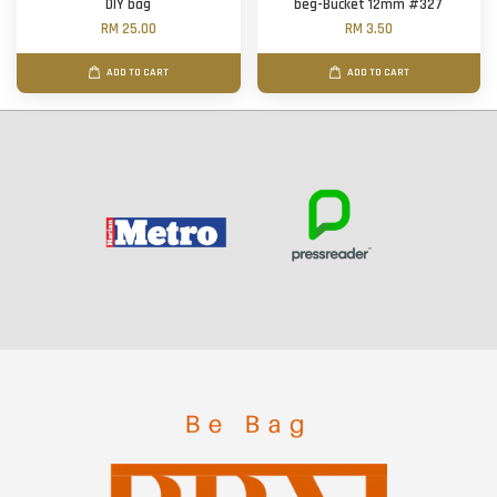
DIY bag
beg-Bucket 12mm #327
RM 25.00
RM 3.50
ADD TO CART
ADD TO CART