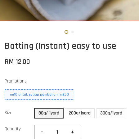
Batting (Instant) easy to use
RM 12.00
Promotions
rm10 untuk setiap pembelian rm250
Size
80g/ 1yard
200g/1yard
300g/1yard
Quantity
-
+