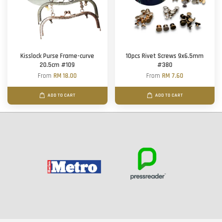
Kisslock Purse Frame-curve
10pcs Rivet Screws 9x6.5mm
20.5cm #109
#380
From
RM 18.00
From
RM 7.60
ADD TO CART
ADD TO CART