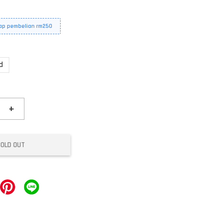
iap pembelian rm250
d
+
SOLD OUT