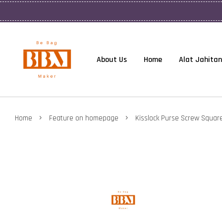
About Us
Home
Alat Jahitan
›
›
Home
Feature on homepage
Kisslock Purse Screw Squa