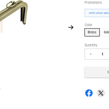
Promotions
rm10 untuk set
Color
Brass
Gol
Quantity
-