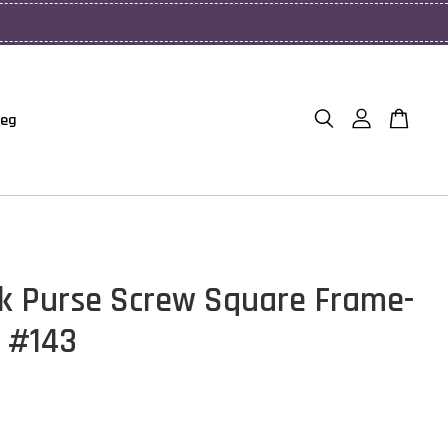
Beg
ck Purse Screw Square Frame-
 #143